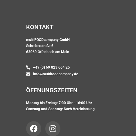
K
O
N
T
A
K
T
multiFOODcompany GmbH
Schreberstraße 6
63069 Offenbach am Main
+49 (0) 69 823 664 25
info@multifoodcompany.de
Ö
F
F
N
U
N
G
S
Z
E
I
T
E
N
Montag bis Freitag: 7:00 Uhr - 16:00 Uhr
Samstag und Sonntag: Nach Vereinbarung