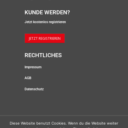
K
U
N
D
E
W
E
R
D
E
N
?
Jetzt kostenlos registrieren
JETZT REGISTRIEREN
R
E
C
H
T
L
I
C
H
E
S
Impressum
AGB
Datenschutz
Diese Website benutzt Cookies. Wenn du die Website weiter
All rights by multiFOODcompany 2023 |