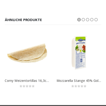
ÄHNLICHE PRODUKTE
Corny Weizentortillas 16,3cm 18×12 St. Art. -Nr. 1171
Mozzarella Stange 45% Goldsteig 1kg Art. -Nr. 1145
0
out of 5
0
out of 5