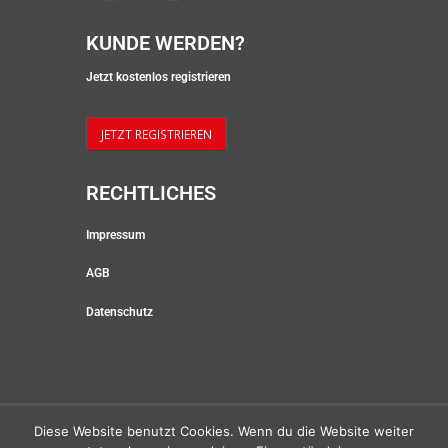
K
U
N
D
E
W
E
R
D
E
N
?
Jetzt kostenlos registrieren
JETZT REGISTRIEREN
R
E
C
H
T
L
I
C
H
E
S
Impressum
AGB
Datenschutz
Diese Website benutzt Cookies. Wenn du die Website weiter
All rights by multiFOODcompany 2023 |