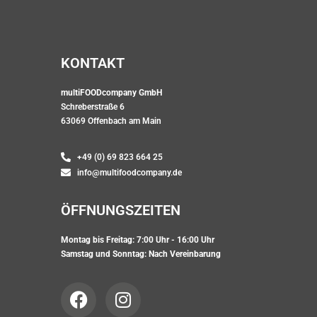
K
O
N
T
A
K
T
multiFOODcompany GmbH
Schreberstraße 6
63069 Offenbach am Main
+49 (0) 69 823 664 25
info@multifoodcompany.de
Ö
F
F
N
U
N
G
S
Z
E
I
T
E
N
Montag bis Freitag: 7:00 Uhr - 16:00 Uhr
Samstag und Sonntag: Nach Vereinbarung